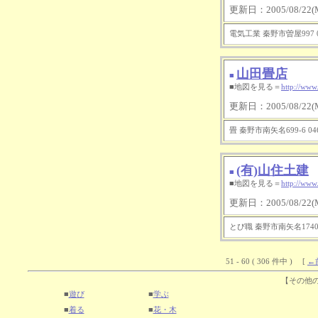
更新日：2005/08/22(M
電気工業 秦野市曽屋997 046
山田畳店
■
■地図を見る＝
http://www
更新日：2005/08/22(M
畳 秦野市南矢名699-6 0463
(有)山住土建
■
■地図を見る＝
http://www
更新日：2005/08/22(M
とび職 秦野市南矢名1740 04
51 - 60 ( 306 件中 ) [
←
【その他
■
遊び
■
学ぶ
■
着る
■
花・木