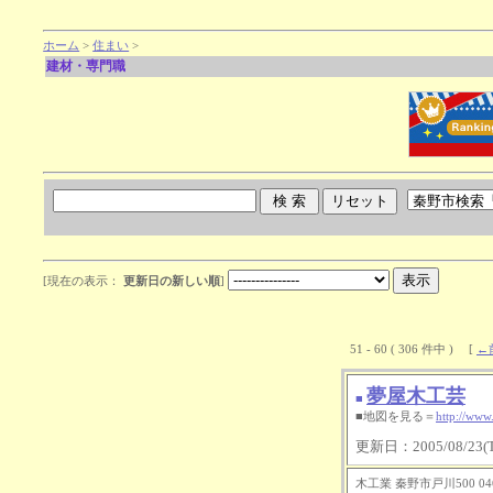
ホーム
>
住まい
>
建材・専門職
[現在の表示：
更新日の新しい順
]
51 - 60 ( 306 件中 ) [
←
夢屋木工芸
■
■地図を見る＝
http://www
更新日：2005/08/23(Tu
木工業 秦野市戸川500 0463