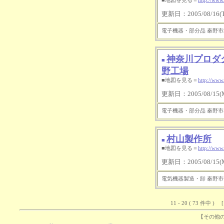
■地図を見る＝
http://www
更新日：2005/08/16(Tu
電子機器・部分品 秦野市堀川55
神奈川プロダ
■
野工場
■地図を見る＝
http://www
更新日：2005/08/15(M
電子機器・部分品 秦野市名古木
村山製作所
■
■地図を見る＝
http://www
更新日：2005/08/15(M
電気機器製造・卸 秦野市平沢35
11 - 20 ( 73 件中 ) 
【その他