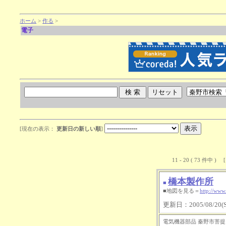
ホーム
>
作る
>
電子
[現在の表示：
更新日の新しい順
]
11 - 20 ( 73 件中 ) 
橋本製作所
■
■地図を見る＝
http://www
更新日：2005/08/20(Sa
電気機器部品 秦野市菩提151-