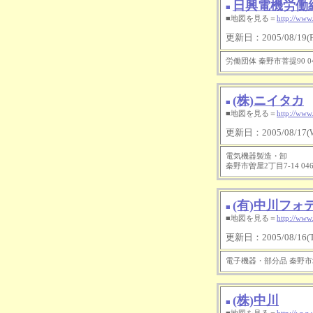
日興電機労働
■
■地図を見る＝
http://www
更新日：2005/08/19(Fr
労働団体 秦野市菩提90 046
(株)ニイタカ
■
■地図を見る＝
http://www
更新日：2005/08/17(W
電気機器製造・卸
秦野市曽屋2丁目7-14 0463
(有)中川フォ
■
■地図を見る＝
http://www
更新日：2005/08/16(Tu
電子機器・部分品 秦野市堀川55
(株)中川
■