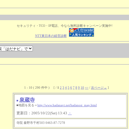
セキュリティ・TCO・IP電話、今なら無料診断キャンペーン実施中!
NTT東日本の経営診断
1 - 10 ( 290 件中 ) [ /
1
2
3
4
5
6
7
8
9
10
=>
/
次ページ→
]
泉蔵寺
■
■地図を見る＝
http://www.hadanavi.net/hadanosi_map.html
更新日：2005/10/22(Sat) 13:43
・
寺院 秦野市千村503 0463-87-7278