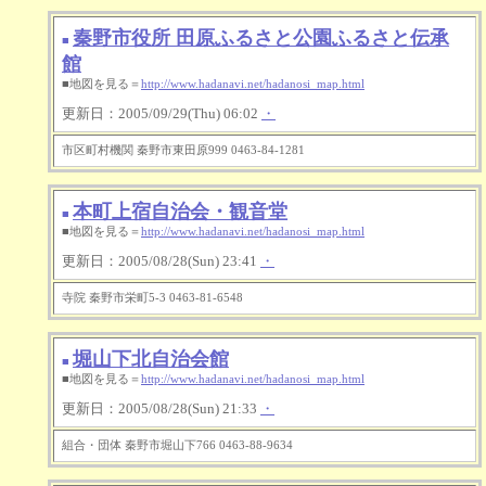
秦野市役所 田原ふるさと公園ふるさと伝承
■
館
■地図を見る＝
http://www.hadanavi.net/hadanosi_map.html
更新日：2005/09/29(Thu) 06:02
・
市区町村機関 秦野市東田原999 0463-84-1281
本町上宿自治会・観音堂
■
■地図を見る＝
http://www.hadanavi.net/hadanosi_map.html
更新日：2005/08/28(Sun) 23:41
・
寺院 秦野市栄町5-3 0463-81-6548
堀山下北自治会館
■
■地図を見る＝
http://www.hadanavi.net/hadanosi_map.html
更新日：2005/08/28(Sun) 21:33
・
組合・団体 秦野市堀山下766 0463-88-9634