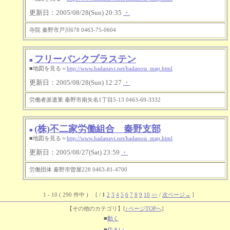
更新日：2005/08/28(Sun) 20:35
・
寺院 秦野市戸川678 0463-75-0604
フリーバンクプラステン
■
■地図を見る＝
http://www.hadanavi.net/hadanosi_map.html
更新日：2005/08/28(Sun) 12:27
・
労働者派遣業 秦野市南矢名1丁目5-13 0463-69-3332
(株)不二家労働組合 秦野支部
■
■地図を見る＝
http://www.hadanavi.net/hadanosi_map.html
更新日：2005/08/27(Sat) 23:59
・
労働団体 秦野市曽屋228 0463-81-4700
1 - 10 ( 290 件中 ) [ /
1
2
3
4
5
6
7
8
9
10
=>
/
次ページ→
]
【その他のカテゴリ】
[
↑ページTOPへ
]
■
動く
■
住まい