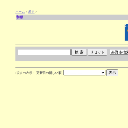
ホーム
>
着る
>
和服
[現在の表示：
更新日の新しい順
]