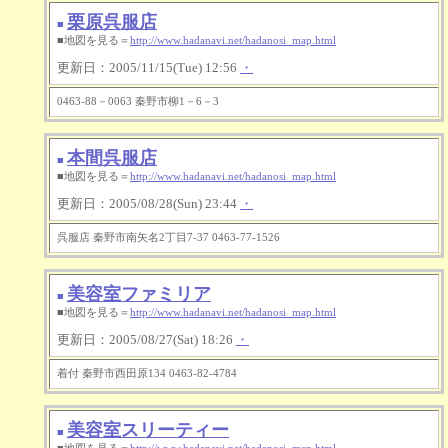
栗原呉服店
■
■地図を見る＝
http://www.hadanavi.net/hadanosi_map.html
更新日：2005/11/15(Tue) 12:56
・
0463-88－0063 秦野市柳1－6－3
本間呉服店
■
■地図を見る＝
http://www.hadanavi.net/hadanosi_map.html
更新日：2005/08/28(Sun) 23:44
・
呉服店 秦野市南矢名2丁目7-37 0463-77-1526
美容室ファミリア
■
■地図を見る＝
http://www.hadanavi.net/hadanosi_map.html
更新日：2005/08/27(Sat) 18:26
・
着付 秦野市西田原134 0463-82-4784
美容室スリーティー
■