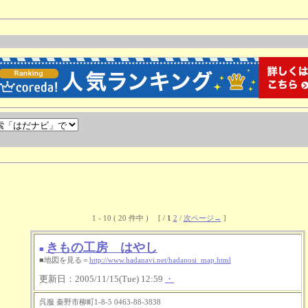
1 - 10 ( 20 件中 ) [ /
1
2
/
次ページ→
]
きもの工房 はやし
■
■地図を見る＝
http://www.hadanavi.net/hadanosi_map.html
更新日：2005/11/15(Tue) 12:59
・
呉服 秦野市柳町1-8-5 0463-88-3838