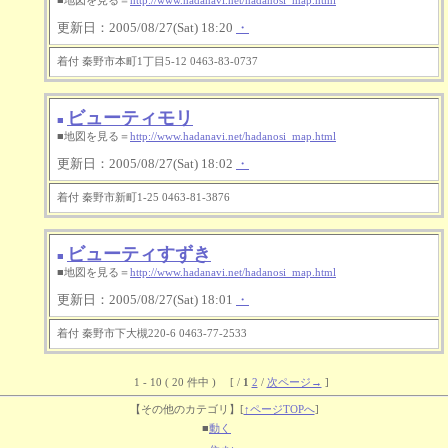
■地図を見る＝
http://www.hadanavi.net/hadanosi_map.html
更新日：2005/08/27(Sat) 18:20
・
着付 秦野市本町1丁目5-12 0463-83-0737
ビューティモリ
■
■地図を見る＝
http://www.hadanavi.net/hadanosi_map.html
更新日：2005/08/27(Sat) 18:02
・
着付 秦野市新町1-25 0463-81-3876
ビューティすずき
■
■地図を見る＝
http://www.hadanavi.net/hadanosi_map.html
更新日：2005/08/27(Sat) 18:01
・
着付 秦野市下大槻220-6 0463-77-2533
1 - 10 ( 20 件中 ) [ /
1
2
/
次ページ→
]
【その他のカテゴリ】
[
↑ページTOPへ
]
■
動く